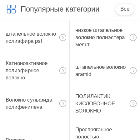
PRIVACY
Популярные категории
Все
POLICY
низкое штапельное
штапельное волокно
волокно полиэстера
полиэфира psf
мельт
Катионоактивное
штапельное волокно
полиэфирное
aramid
волокно
ПОЛИЛАКТИК
Волокно сульфида
КИСЛОВОЧНОЕ
полифенилена
ВОЛОКНО
Проспряганное
полостью