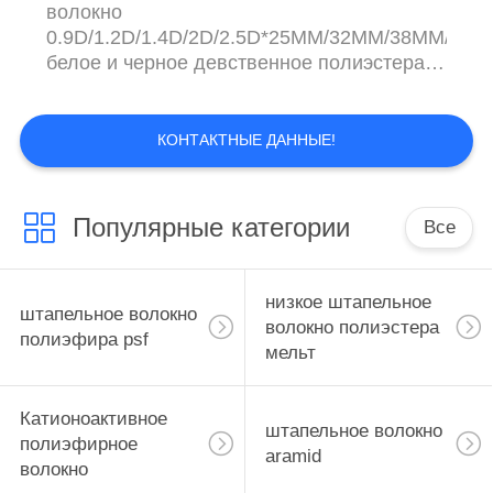
волокно
0.9D/1.2D/1.4D/2D/2.5D*25MM/32MM/38MM/51
белое и черное девственное полиэстера.
Некоторое для закручивать и применения
иглы пробивая для произведения
Nonwoven ткани. Уникально
КОНТАКТНЫЕ ДАННЫЕ!
распределенное и потребованное одно
для применения spunlace. Другая главная
продукция низка плавит волокно 2-
Популярные категории
Все
4D*51MM и неубедительное
проспряганное волокн...
низкое штапельное
штапельное волокно
волокно полиэстера
полиэфира psf
мельт
Катионоактивное
штапельное волокно
полиэфирное
aramid
волокно