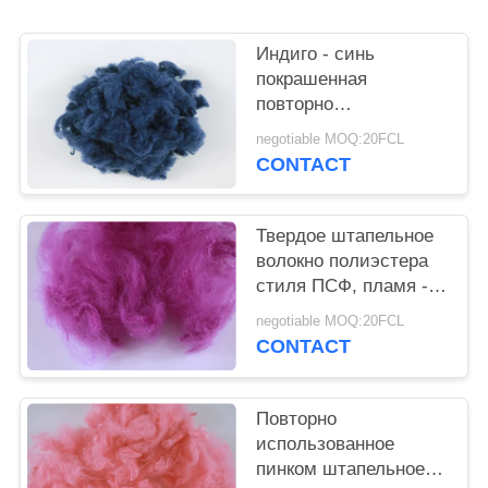
PRIVACY
POLICY
Индиго - синь
покрашенная
повторно
использованная
negotiable MOQ:20FCL
ссадина штапельного
CONTACT
волокна полиэстера -
устойчивые 3Д*32ММ
Твердое штапельное
волокно полиэстера
стиля ПСФ, пламя -
ретардант повторно
negotiable MOQ:20FCL
использовал волокно
CONTACT
любимца
Повторно
использованное
пинком штапельное