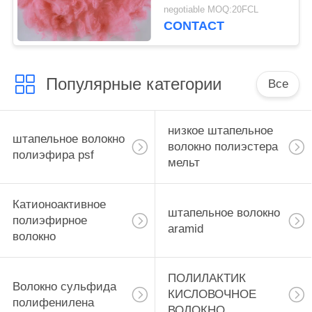
волокно полиэстера
negotiable MOQ:20FCL
для ткани тюфяка
CONTACT
половиков ковра
Нонвовен
Популярные категории
Все
низкое штапельное
штапельное волокно
волокно полиэстера
полиэфира psf
мельт
Катионоактивное
штапельное волокно
полиэфирное
aramid
волокно
ПОЛИЛАКТИК
Волокно сульфида
КИСЛОВОЧНОЕ
полифенилена
ВОЛОКНО