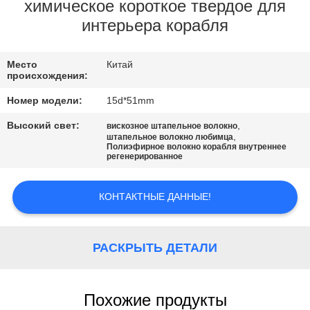
химическое короткое твердое для
ПРОВЕРКА
интерьера корабля
КАЧЕСТВА
Место
Китай
происхождения:
СВЯЖИТЕСЬ
Номер модели:
15d*51mm
МЫ
Высокий свет:
,
вискозное штапельное волокно
,
штапельное волокно любимца
Полиэфирное волокно корабля внутреннее
НОВОСТИ
регенерированное
КОНТАКТНЫЕ ДАННЫЕ!
СЛУЧАИ
КАРТА
РАСКРЫТЬ ДЕТАЛИ
САЙТА
Похожие продукты