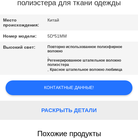
полиэстера для ткани одежды
ПРОВЕРКА
КАЧЕСТВА
Место
Китай
происхождения:
Номер модели:
5D*51MM
СВЯЖИТЕСЬ
Высокий свет:
Повторно использованное полиэфирное
МЫ
волокно
,
Регенерированное штапельное волокно
полиэстера
НОВОСТИ
,
Красное штапельное волокно любимца
КОНТАКТНЫЕ ДАННЫЕ!
СЛУЧАИ
КАРТА
РАСКРЫТЬ ДЕТАЛИ
САЙТА
Похожие продукты