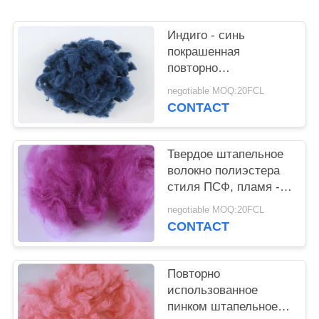
PRIVACY
POLICY
Индиго - синь
покрашенная
повторно
использованная
negotiable MOQ:20FCL
ссадина штапельного
CONTACT
волокна полиэстера -
устойчивые 3Д*32ММ
Твердое штапельное
волокно полиэстера
стиля ПСФ, пламя -
ретардант повторно
negotiable MOQ:20FCL
использовал волокно
CONTACT
любимца
Повторно
использованное
пинком штапельное