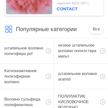
волокно полиэстера
negotiable MOQ:20FCL
для ткани тюфяка
CONTACT
половиков ковра
Нонвовен
Популярные категории
Все
низкое штапельное
штапельное волокно
волокно полиэстера
полиэфира psf
мельт
Катионоактивное
штапельное волокно
полиэфирное
aramid
волокно
ПОЛИЛАКТИК
Волокно сульфида
КИСЛОВОЧНОЕ
полифенилена
ВОЛОКНО