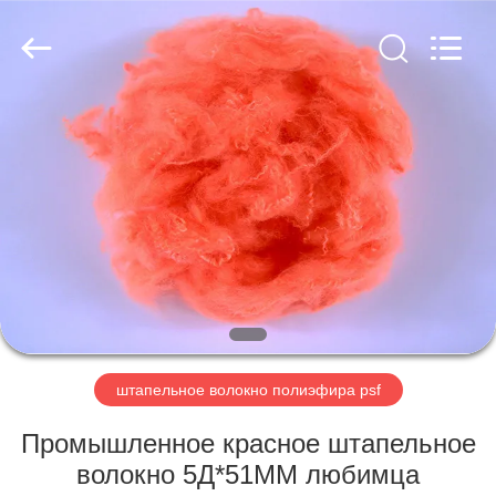
2026
CHANGSHU
AZURE
IMP&EXP
CO.LTD.
All
Rights
Reserved.
ДОМ
ПРОДУКТЫ
РОЛИКИ
О
НАС
штапельное волокно полиэфира psf
ПУТЕШЕСТВИЕ
Промышленное красное штапельное
ФАБРИКИ
волокно 5Д*51ММ любимца